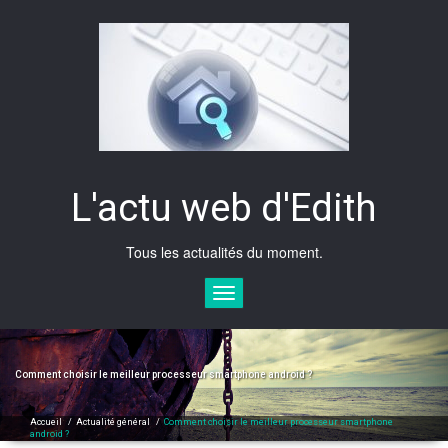
Skip
to
content
L'actu web d'Edith
Tous les actualités du moment.
Toggle
navigation
Comment choisir le meilleur processeur smartphone android ?
Accueil
/
Actualité général
/
Comment choisir le meilleur processeur smartphone
android ?